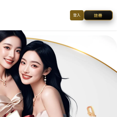
简体中文
限時優惠加碼